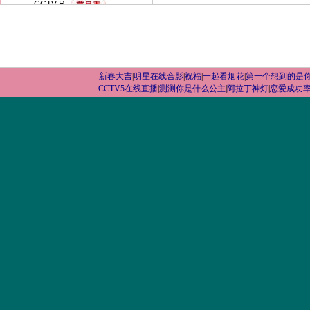
新春大吉
|
明星在线合影
|
祝福
|
一起看烟花
|
第一个想到的是
CCTV5在线直播
|
测测你是什么公主
|
阿拉丁神灯
|
恋爱成功