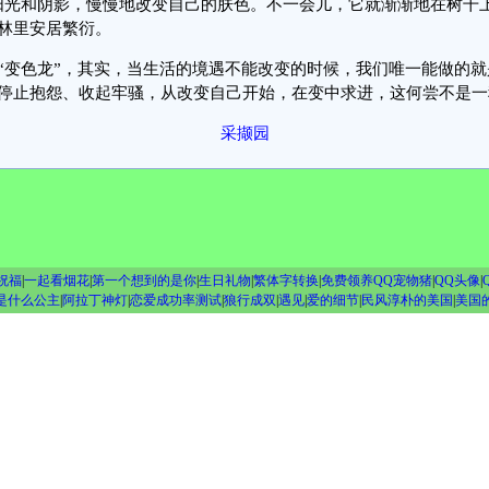
阳光和阴影，慢慢地改变自己的肤色。不一会儿，它就渐渐地在树干
林里安居繁衍。
色龙”，其实，当生活的境遇不能改变的时候，我们唯一能做的就
停止抱怨、收起牢骚，从改变自己开始，在变中求进，这何尝不是一
采撷园
祝福
|
一起看烟花
|
第一个想到的是你
|
生日礼物
|
繁体字转换
|
免费领养QQ宠物猪
|
QQ头像
|
是什么公主
|
阿拉丁神灯
|
恋爱成功率测试
|
狼行成双
|
遇见
|
爱的细节
|
民风淳朴的美国
|
美国