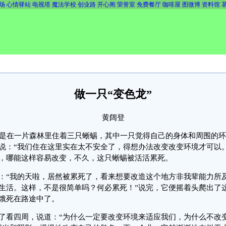
场
心情驿站
电视塔
魔法学校
创业路
开心阁
荣誉室
免费餐厅
咖啡屋
图微博
资料馆
做一只“变色龙”
黄阔登
是在一片森林里住着三只蜥蜴，其中一只觉得自己的身体和周围的环
说：“我们住在这里实在太不安全了，得想办法改变改变环境才可以
，哪能这样容易改变，不久，这只蜥蜴被活活累死。
“我的天啦，居然被累死了，看来想要改造这个地方非我辈能力所
生活。这样，不是很简单吗？何必累死！”说完，它便摇着头爬出了
饿死在路途中了。
看四周，说道：“为什么一定要改变环境来适应我们，为什么不改