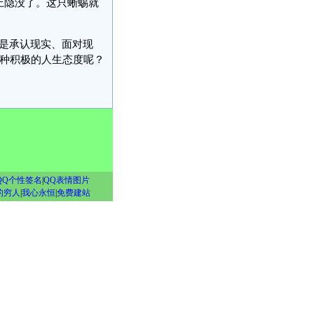
上隐没了。这只蜥蜴就
是承认现实、面对现
种积极的人生态度呢？
QQ个性签名
|
QQ表情图片
的穷人
|
我心永恒
|
免费建站