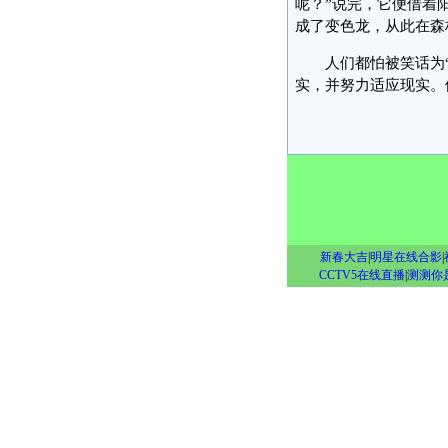
呢？”说完，它便借着
成了变色龙，从此在森
人们都怕被笑话为“变
实，并努力适应现实。
新春大吉
|
明星在线合影
|
CCTV5在线直播
|
测测你