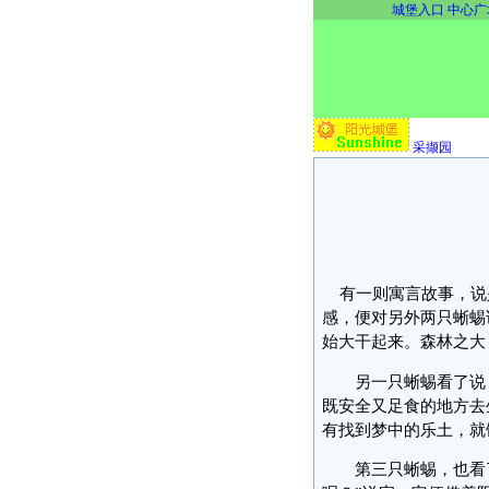
城堡入口
中心广
采撷园
有一则寓言故事，说
感，便对另外两只蜥蜴
始大干起来。森林之大
另一只蜥蜴看了说：
既安全又足食的地方去
有找到梦中的乐土，就
第三只蜥蜴，也看了