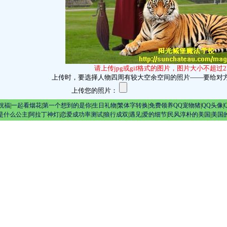
请上传jpg或gif格式的图片，图片大小不超过
上传时，要选择人物四周有较大空余空间的照片——要给对
上传您的照片：
祝福
|
一起看烟花
|
第一个想到的是你
|
生日礼物
|
繁体字转换
|
免费领养QQ宠物猪
|
QQ头像
|
是什么公主
|
阿拉丁神灯
|
恋爱成功率测试
|
狼行成双
|
遇见
|
爱的细节
|
民风淳朴的美国
|
美国