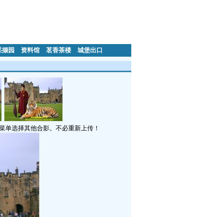
采撷园
资料馆
茗香茶楼
城堡出口
”菜单选择其他合影。不必重新上传！