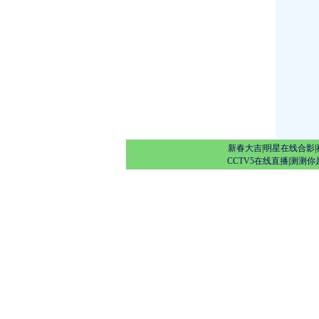
新春大吉
|
明星在线合影
|
CCTV5在线直播
|
测测你