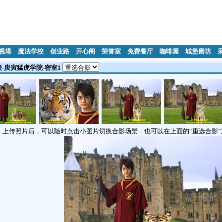
视塔
魔法学校
创业路
开心阁
荣誉室
免费餐厅
咖啡屋
城堡磨坊
校
-
庚寅猛虎学院-密室1
上传照片后，可以随时点击小图片切换合影场景，也可以在上面的“重选合影