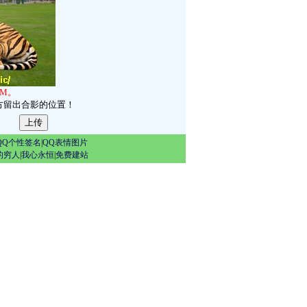
2M。
方留出合影的位置！
QQ个性签名
|
QQ表情图片
的穷人
|
我心永恒
|
免费建站