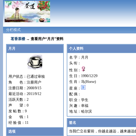
分栏模式
茗香茶楼
→ 查看用户“月月”资料
月月
个人资料
名 字：月月
头 衔：
性 别：
生 日：1990/12/29
用户状态：已通过审核
生 肖：马(Horse)
角 色：注册用户
注册日期：2008/9/15
星 座：
最近活动：2011/9/12
配 偶：
活跃天数：2
职 业：学生
声 望：0
兴 趣：幸福
发 帖 数：9
地 址：哈尔滨
金 钱：1
经 验 值：11
签名
当我伫立在窗前，你越走越远，越来越远
选项