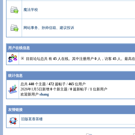
魔法学校
网站事务、孙帅信箱、建议投诉
用户在线信息
目前论坛总共 有
45
人在线。其中注册用户
0
人，访客
45
人。最高
统计信息
总共
440
个主题 /
472
篇帖子 /
465
位用户
2026年1月5日新增
0
个新主题 /
0
篇新帖子 /
1
位新用户
欢迎新用户
shang
友情链接
旧版茗香茶楼