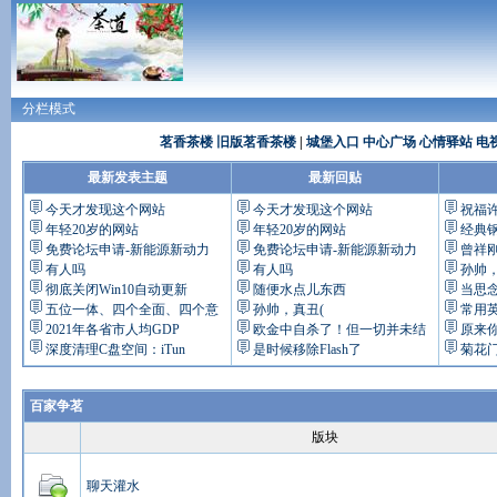
分栏模式
茗香茶楼
旧版茗香茶楼
|
城堡入口
中心广场
心情驿站
电
最新发表主题
最新回贴
今天才发现这个网站
今天才发现这个网站
祝福
年轻20岁的网站
年轻20岁的网站
经典
免费论坛申请-新能源新动力
免费论坛申请-新能源新动力
曾祥
有人吗
有人吗
孙帅，
彻底关闭Win10自动更新
随便水点儿东西
当思
五位一体、四个全面、四个意
孙帅，真丑(
常用
2021年各省市人均GDP
欧金中自杀了！但一切并未结
原来
深度清理C盘空间：iTun
是时候移除Flash了
菊花
百家争茗
版块
聊天灌水