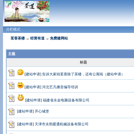
分栏模式
茗香茶楼
→
经营有道
→
免费建网站
主题
标题
[
建站申请
]
告诉大家咱茗香除了茶楼，还有公寓啦（建站申请）
[
建站申请
]
河北艺凡播音编导培训
[
建站申请
]
福建省永金电脑设备有限公司
[
建站申请
]
开心城堡
[
建站申请
]
天津市永凯暖通机械设备有限公司